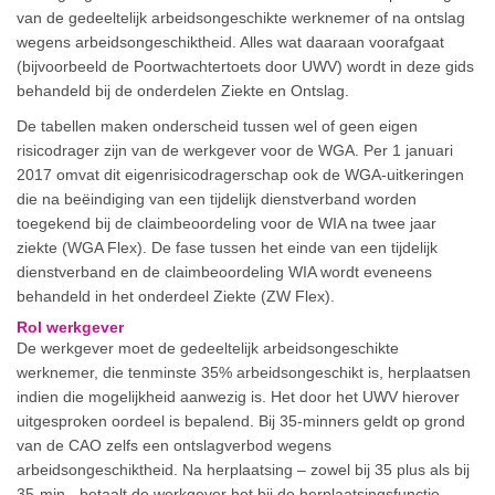
van de gedeeltelijk arbeidsongeschikte werknemer of na ontslag
wegens arbeidsongeschiktheid. Alles wat daaraan voorafgaat
(bijvoorbeeld de Poortwachtertoets door UWV) wordt in deze gids
behandeld bij de onderdelen Ziekte en Ontslag.
De tabellen maken onderscheid tussen wel of geen eigen
risicodrager zijn van de werkgever voor de WGA. Per 1 januari
2017 omvat dit eigenrisicodragerschap ook de WGA-uitkeringen
die na beëindiging van een tijdelijk dienstverband worden
toegekend bij de claimbeoordeling voor de WIA na twee jaar
ziekte (WGA Flex). De fase tussen het einde van een tijdelijk
dienstverband en de claimbeoordeling WIA wordt eveneens
behandeld in het onderdeel Ziekte (ZW Flex).
Rol werkgever
De werkgever moet de gedeeltelijk arbeidsongeschikte
werknemer, die tenminste 35% arbeidsongeschikt is, herplaatsen
indien die mogelijkheid aanwezig is. Het door het UWV hierover
uitgesproken oordeel is bepalend. Bij 35-minners geldt op grond
van de CAO zelfs een ontslagverbod wegens
arbeidsongeschiktheid. Na herplaatsing – zowel bij 35 plus als bij
35-min - betaalt de werkgever het bij de herplaatsingsfunctie