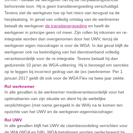
behorende loon. Hij is geen transitievergoeding verschuldigd.
Tevens ziet de werkgever toe op het risico van terugval na de
herplaatsing. In geval van volledig ontslag van de werknemer
betaalt de werkgever
de transitievergoeding
en heeft de
werkgever in principe geen rol meer. Zijn rollen bij inkomen en re-
integratie worden dan overgenomen door het UWV, tenzij de
werkgever eigen risicodrager is voor de WGA. In dat geval blijft de
werkgever ook na beëindiging van het dienstverband volledig
verantwoordelijk voor de re-integratie. Tevens betaalt hij dan
gedurende 10 jaren de WGA-uitkering. Hij is bevoegd om sancties
op te leggen bij incorrect gedrag van de (ex-)werknemer. Per 1
januari 2017 geldt dit ook voor de WGA Flex na twee jaar ziekte.
Rol werknemer
In alle gevallen is de werknemer medeverantwoordelijk voor het
optimaliseren van zijn situatie en dient hij de wettelijke
verplichtingen (met name geregeld in de WIA) na te komen ten
opzichte van het UWV en de werkgever-eigenrisicodrager.
Rol UWV
In alle gevallen blijft het UWV de claimbeoordeling verrichten voor
de WIA (WGA en IVA). WGA-betalingen worden gedeclareerd bij