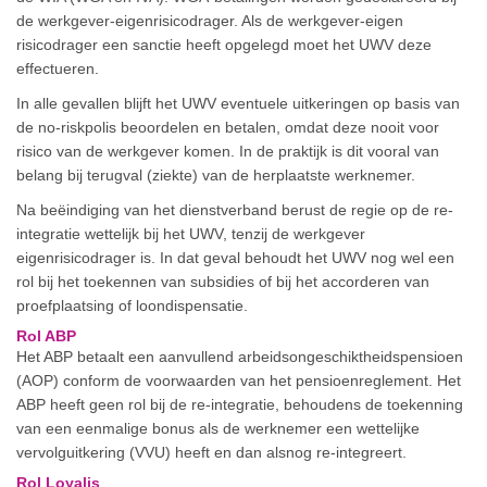
de werkgever-eigenrisicodrager. Als de werkgever-eigen
risicodrager een sanctie heeft opgelegd moet het UWV deze
effectueren.
In alle gevallen blijft het UWV eventuele uitkeringen op basis van
de no-riskpolis beoordelen en betalen, omdat deze nooit voor
risico van de werkgever komen. In de praktijk is dit vooral van
belang bij terugval (ziekte) van de herplaatste werknemer.
Na beëindiging van het dienstverband berust de regie op de re-
integratie wettelijk bij het UWV, tenzij de werkgever
eigenrisicodrager is. In dat geval behoudt het UWV nog wel een
rol bij het toekennen van subsidies of bij het accorderen van
proefplaatsing of loondispensatie.
Rol ABP
Het ABP betaalt een aanvullend arbeidsongeschiktheidspensioen
(AOP) conform de voorwaarden van het pensioenreglement. Het
ABP heeft geen rol bij de re-integratie, behoudens de toekenning
van een eenmalige bonus als de werknemer een wettelijke
vervolguitkering (VVU) heeft en dan alsnog re-integreert.
Rol Loyalis