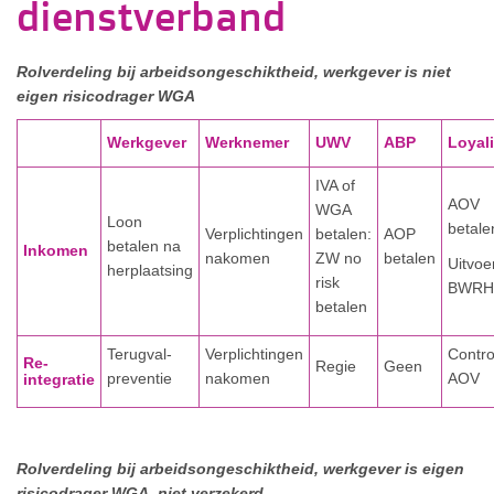
dienstverband
Rolverdeling bij arbeidsongeschiktheid, werkgever is niet
eigen risicodrager WGA
Werkgever
Werknemer
UWV
ABP
Loyal
IVA of
AOV
WGA
Loon
betale
Verplichtingen
betalen:
AOP
betalen na
Inkomen
nakomen
ZW no
betalen
Uitvoe
herplaatsing
risk
BWRH
betalen
Terugval-
Verplichtingen
Contro
Re-
Regie
Geen
preventie
nakomen
AOV
integratie
Rolverdeling bij arbeidsongeschiktheid, werkgever is eigen
risicodrager WGA, niet verzekerd