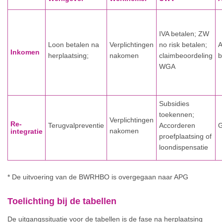
IVA betalen; ZW
Loon betalen na
Verplichtingen
no risk betalen;
Inkomen
herplaatsing;
nakomen
claimbeoordeling
b
WGA
Subsidies
toekennen;
Verplichtingen
Re-
Terugvalpreventie
Accorderen
nakomen
integratie
proefplaatsing of
loondispensatie
* De uitvoering van de BWRHBO is overgegaan naar APG
Toelichting bij de tabellen
De uitgangssituatie voor de tabellen is de fase na herplaatsing