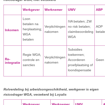
Werkgever
Werknemer
UWV
ABP
Loon
IVA betalen; ZW
betalen na
Verplichtingen
no risk betalen;
AOP
herplaatsing;
Inkomen
nakomen
claimbeoordeling
betal
WGA
WGA
betalen
Subsidies
Regie WGA;
toekennen;
Verplichtingen
Re-
controle en
Accorderen
Geen
nakomen
integratie
sancties
proefplaatsing of
loondispensatie
Rolverdeling bij arbeidsongeschiktheid, werkgever is eigen
risicodrager WGA, verzekerd bij Loyalis
Werkgever
Werknemer
UWV