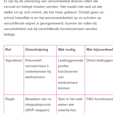
Er zijn bij de uitvoering van verzuimbeleid diverse rollen die
vervuld en belegd moeten worden. Het maakt niet veel uit wie
welke rol op zich neemt, als het maar gebeurt. Omdat geen vo-
school hetzelfde is en het personeelsbeleid op vo-scholen op
verschillende wijzen is georganiseerd, kunnen de rollen bij
verzuimbeleid ook bij verschillende functionarissen worden
belegd.
Rol
Omschrijving
Wat nodig
Wie bijvoorbee
Signaleren
Preventief:
Leidinggevende
Direct leidingge
verzuimrisico’s
positie,
onderkennen bij
functioneren
werknemers
van
werknemers
kennen
Regie
Bewaken van re-
Spin in het web:
P&O-functionari
integratieproces
weten wie
(WVP stappen)
waarbij kan