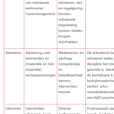
van individuele
adviseren, wet-
werknemer.
en regelgeving
Casemanagement
kennen,
individuele
begeleiding
kunnen bieden,
knopen
doorhakken
Adviseren
Advisering over
Medewerker en
De arbodienst k
interventies en
zijn/haar
adviseren welke
(materiële en niet
competenties
discipline het m
materiële)
en
geschikt is. Den
werkaanpassingen
belastbaarheid
de bedrijfsarts b
kennen,
bedrijfsmaatscha
interventies
werker, arbo-,
kennen
arbeidsdeskundi
een A&O-psycho
Uitvoeren
Interventies
Diverse
Professionals al
uitvoeren, zoals
professionele
coach, mediator,