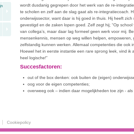
wordt dusdanig gegrepen door het werk van de re-integratieco
jn
te scholen en zelf aan de slag gaat als re-integratiecoach. Hij
onderwijssector, want daar is hij goed in thuis. Hij heeft zich
gevestigd en de zaken lopen goed. Zelf zegt hij; “Op school
van collega’s, maar daar lag formeel geen werk voor mij. Bel
mensenkennis, mensen op weg willen helpen, empoweren, g
zelfstandig kunnen werken. Allemaal competenties die ook in
Hoewel het in eerste instantie een rare sprong leek, vind ik
heel logische!”
Succesfactoren:
out of the box denken: ook buiten de (eigen) onderwijssec
oog voor de eigen competenties;
overweeg ook – indien daar mogelijkheden toe zijn - als
Cookiepolicy