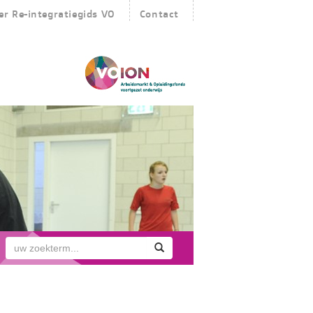
er Re-integratiegids VO
Contact