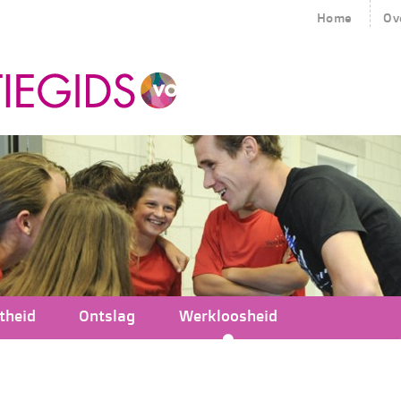
Home
Ov
theid
Ontslag
Werkloosheid